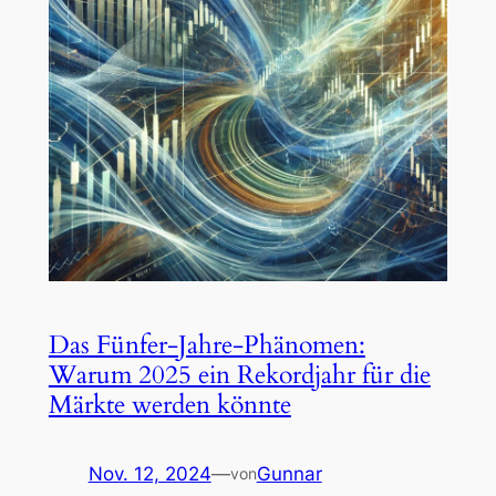
Das Fünfer-Jahre-Phänomen:
Warum 2025 ein Rekordjahr für die
Märkte werden könnte
Nov. 12, 2024
—
Gunnar
von