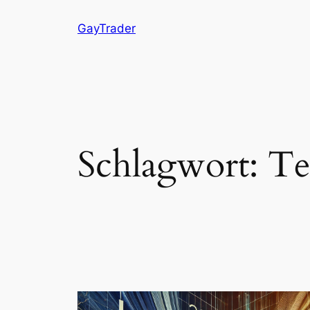
Zum
GayTrader
Inhalt
springen
Schlagwort:
Te