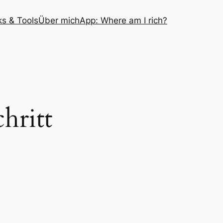
ks & Tools
Über mich
App: Where am I rich?
hritt