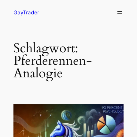
Zum
GayTrader
Inhalt
springen
Schlagwort:
Pferderennen-
Analogie