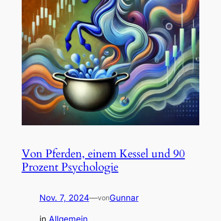
Von Pferden, einem Kessel und 90
Prozent Psychologie
Nov. 7, 2024
—
Gunnar
von
in
Allgemein