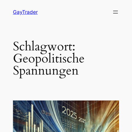
Zum
GayTrader
Inhalt
springen
Schlagwort:
Geopolitische
Spannungen