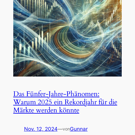
Das Fünfer-Jahre-Phänomen:
Warum 2025 ein Rekordjahr für die
Märkte werden könnte
Nov. 12, 2024
—
Gunnar
von