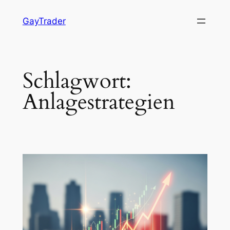
Zum
GayTrader
Inhalt
springen
Schlagwort:
Anlagestrategien