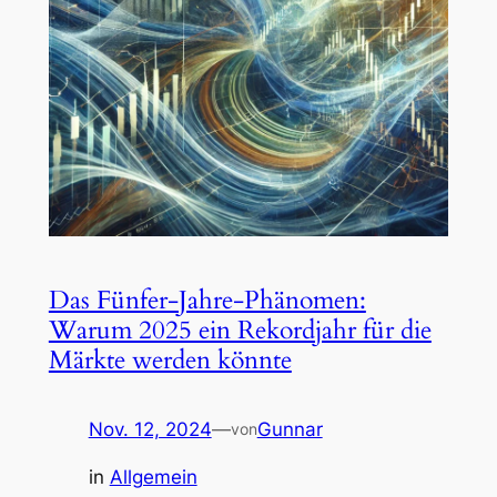
Das Fünfer-Jahre-Phänomen:
Warum 2025 ein Rekordjahr für die
Märkte werden könnte
Nov. 12, 2024
—
Gunnar
von
in
Allgemein