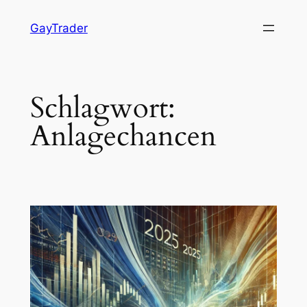
Zum
GayTrader
Inhalt
springen
Schlagwort:
Anlagechancen