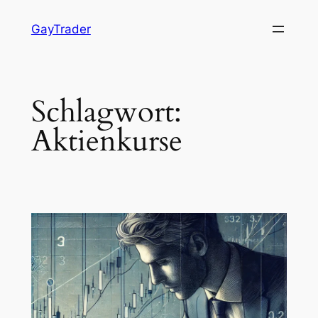
Zum
GayTrader
Inhalt
springen
Schlagwort:
Aktienkurse